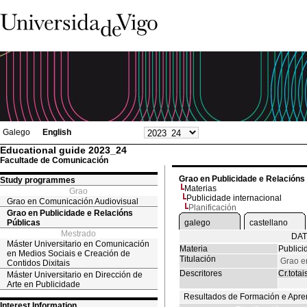
Galego
English
Educational guide 2023_24
Facultade de Comunicación
Grao en Publicidade e Relacións
Study programmes
Materias
Grao
Publicidade internacional
Grao en Comunicación Audiovisual
Planificación
Grao en Publicidade e Relacións
Públicas
galego
castellano
Mestrado
DAT
Máster Universitario en Comunicación
Materia
Publici
en Medios Sociais e Creación de
Titulación
Grao e
Contidos Dixitais
Descritores
Cr.totai
Máster Universitario en Dirección de
Arte en Publicidade
Resultados de Formación e Apre
Interest Information