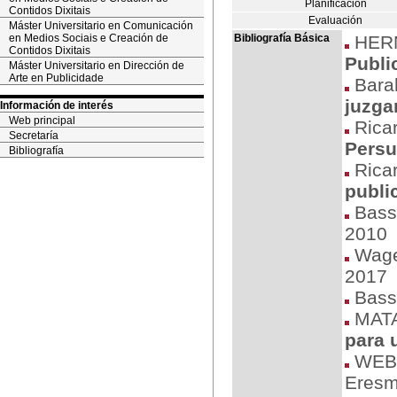
Planificación
Contidos Dixitais
Evaluación
Máster Universitario en Comunicación
en Medios Sociais e Creación de
Bibliografía Básica
HERN
Contidos Dixitais
Public
Máster Universitario en Dirección de
Arte en Publicidade
Barah
juzga
Información de interés
Web principal
Ricar
Secretaría
Persu
Bibliografía
Ricar
publi
Bassa
2010
Wage
2017
Bassa
MATA
para 
WEBB
Eresm