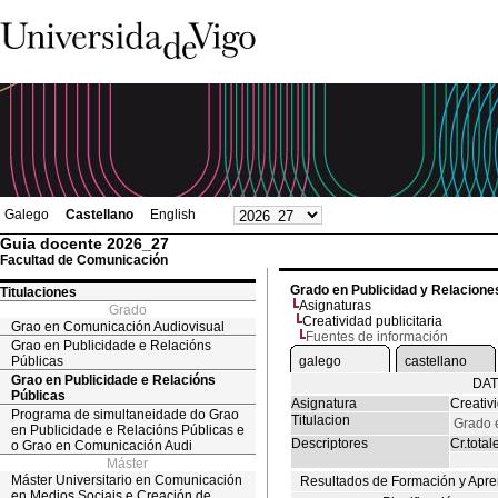
Galego
Castellano
English
Guia docente 2026_27
Facultad de Comunicación
Grado en Publicidad y Relacione
Titulaciones
Asignaturas
Grado
Creatividad publicitaria
Grao en Comunicación Audiovisual
Fuentes de información
Grao en Publicidade e Relacións
Públicas
galego
castellano
Grao en Publicidade e Relacións
DAT
Públicas
Asignatura
Creativi
Programa de simultaneidade do Grao
Titulacion
Grado 
en Publicidade e Relacións Públicas e
Descriptores
Cr.total
o Grao en Comunicación Audi
Máster
Máster Universitario en Comunicación
Resultados de Formación y Apre
en Medios Sociais e Creación de