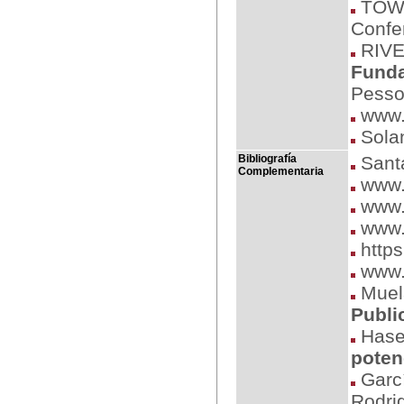
TOWE
Confe
RIVE
Fund
Pesso
www.
Solan
Bibliografía
Sant
Complementaria
www.
www.
www.c
https
www.l
Muela
Publi
Hase
poten
Garcí
Rodrig