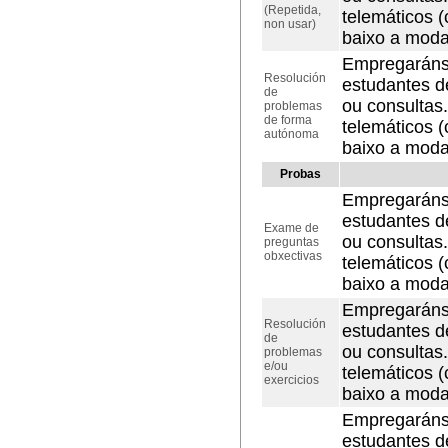
(Repetida,
telemáticos (
non usar)
baixo a modal
Empregaránse 
Resolución
estudantes d
de
ou consultas
problemas
de forma
telemáticos (
autónoma
baixo a modal
Probas
Empregaránse 
estudantes d
Exame de
ou consultas
preguntas
obxectivas
telemáticos (
baixo a modal
Empregaránse 
Resolución
estudantes d
de
ou consultas
problemas
e/ou
telemáticos (
exercicios
baixo a modal
Empregaránse 
estudantes d