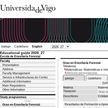
Galego
Castellano
English
Educational guide 2026_27
Escola de Enxeñaría Forestal
Faculty
Grao en Enxeñaría Forestal
Presentation
Materias
Address
Matemáticas: Matemáticas e inf
Atención personalizada
Faculty Management
Servizo e Infrastructuras do Centro
galego
castellano
Additional information
DAT
Main Regulations
Materia
Matemát
Other Information
Titulación
Grao e
Descritores
Cr.totai
Study programmes
Grao
Resultados de Formación e Apre
Grao en Enxeñaría Forestal