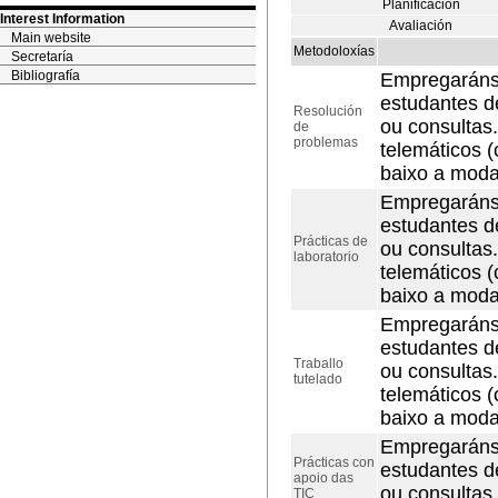
Planificación
Interest Information
Avaliación
Main website
Metodoloxías
Secretaría
Bibliografía
Empregaránse 
estudantes d
Resolución
ou consultas
de
problemas
telemáticos (
baixo a modal
Empregaránse 
estudantes d
Prácticas de
ou consultas
laboratorio
telemáticos (
baixo a modal
Empregaránse 
estudantes d
Traballo
ou consultas
tutelado
telemáticos (
baixo a modal
Empregaránse 
Prácticas con
estudantes d
apoio das
ou consultas
TIC