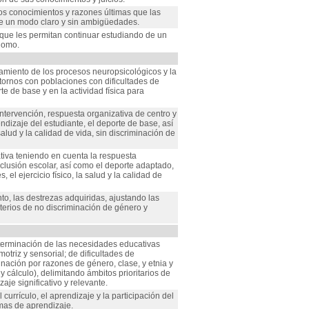
os conocimientos y razones últimas que las
de un modo claro y sin ambigüedades.
que les permitan continuar estudiando de un
nomo.
namiento de los procesos neuropsicológicos y la
tornos con poblaciones con dificultades de
te de base y en la actividad física para
ntervención, respuesta organizativa de centro y
ndizaje del estudiante, el deporte de base, así
alud y la calidad de vida, sin discriminación de
iva teniendo en cuenta la respuesta
nclusión escolar, así como el deporte adaptado,
 el ejercicio físico, la salud y la calidad de
to, las destrezas adquiridas, ajustando las
iterios de no discriminación de género y
eterminación de las necesidades educativas
otriz y sensorial; de dificultades de
inación por razones de género, clase, y etnia y
 y cálculo), delimitando ámbitos prioritarios de
je significativo y relevante.
currículo, el aprendizaje y la participación del
mas de aprendizaje.