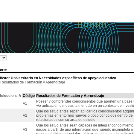
orte
áster Universitario en Necesidades específicas de apoyo educativo
Resultados de Formación y Aprendizaje
Seleccione A
Código
Resultados de Formación y Aprendizaje
Poseer y comprender conocimientos que aporten una base u 
A1
y/o aplicación de ideas, a menudo en un contexto de investi
Que los estudiantes sepan aplicar los conocimientos adquir
A2
problemas en entornos nuevos o poco conocidos dentro de c
relacionados con su área de estudio.
Que los estudiantes sean capaces de integrar conocimientos
A3
juicios a partir de una información que, siendo incompleta o 
responsabilidades sociales y éticas vinculadas a la aplicaci