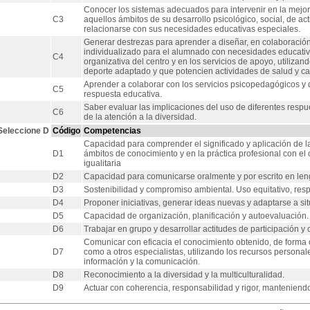
Conocer los sistemas adecuados para intervenir en la mejo
C3
aquellos ámbitos de su desarrollo psicológico, social, de ac
relacionarse con sus necesidades educativas especiales.
Generar destrezas para aprender a diseñar, en colaboración
individualizado para el alumnado con necesidades educativa
C4
organizativa del centro y en los servicios de apoyo, utilizan
deporte adaptado y que potencien actividades de salud y ca
Aprender a colaborar con los servicios psicopedagógicos y d
C5
respuesta educativa.
Saber evaluar las implicaciones del uso de diferentes resp
C6
de la atención a la diversidad.
Seleccione D
Código
Competencias
Capacidad para comprender el significado y aplicación de la
D1
ámbitos de conocimiento y en la práctica profesional con el
igualitaria
D2
Capacidad para comunicarse oralmente y por escrito en len
D3
Sostenibilidad y compromiso ambiental. Uso equitativo, resp
D4
Proponer iniciativas, generar ideas nuevas y adaptarse a sit
D5
Capacidad de organización, planificación y autoevaluación.
D6
Trabajar en grupo y desarrollar actitudes de participación y 
Comunicar con eficacia el conocimiento obtenido, de forma o
D7
como a otros especialistas, utilizando los recursos persona
información y la comunicación.
D8
Reconocimiento a la diversidad y la multiculturalidad.
D9
Actuar con coherencia, responsabilidad y rigor, manteniend