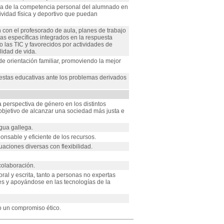
ra de la competencia personal del alumnado en
tividad física y deportivo que puedan
 con el profesorado de aula, planes de trabajo
s específicas integrados en la respuesta
do las TIC y favorecidos por actividades de
lidad de vida.
e orientación familiar, promoviendo la mejor
uestas educativas ante los problemas derivados
 perspectiva de género en los distintos
 objetivo de alcanzar una sociedad más justa e
gua gallega.
onsable y eficiente de los recursos.
uaciones diversas con flexibilidad.
colaboración.
ral y escrita, tanto a personas no expertas
les y apoyándose en las tecnologías de la
o un compromiso ético.