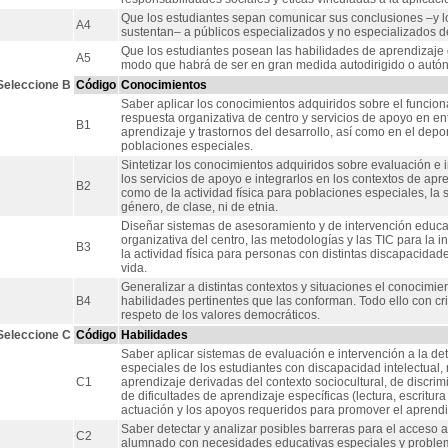
Que los estudiantes sepan comunicar sus conclusiones –y l
A4
sustentan– a públicos especializados y no especializados 
Que los estudiantes posean las habilidades de aprendizaje 
A5
modo que habrá de ser en gran medida autodirigido o autó
Seleccione B
Código
Conocimientos
Saber aplicar los conocimientos adquiridos sobre el funcio
respuesta organizativa de centro y servicios de apoyo en en
B1
aprendizaje y trastornos del desarrollo, así como en el depor
poblaciones especiales.
Sintetizar los conocimientos adquiridos sobre evaluación e i
los servicios de apoyo e integrarlos en los contextos de apre
B2
como de la actividad física para poblaciones especiales, la s
género, de clase, ni de etnia.
Diseñar sistemas de asesoramiento y de intervención educat
organizativa del centro, las metodologías y las TIC para la i
B3
la actividad física para personas con distintas discapacidades,
vida.
Generalizar a distintas contextos y situaciones el conocimien
B4
habilidades pertinentes que las conforman. Todo ello con cr
respeto de los valores democráticos.
Seleccione C
Código
Habilidades
Saber aplicar sistemas de evaluación e intervención a la d
especiales de los estudiantes con discapacidad intelectual, m
C1
aprendizaje derivadas del contexto sociocultural, de discrim
de dificultades de aprendizaje específicas (lectura, escritura
actuación y los apoyos requeridos para promover el aprendiza
Saber detectar y analizar posibles barreras para el acceso al 
C2
alumnado con necesidades educativas especiales y proble