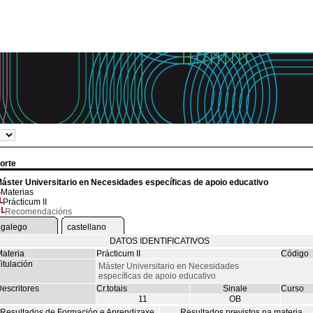
orte
áster Universitario en Necesidades específicas de apoio educativo
Materias
Prácticum II
Recomendacións
galego
castellano
DATOS IDENTIFICATIVOS
ateria
Prácticum II
Código
itulación
Máster Universitario en Necesidades
específicas de apoio educativo
escritores
Cr.totais
Sinale
Curso
11
OB
Resultados de Formación e Aprendizaxe
Resultados previstos na materia