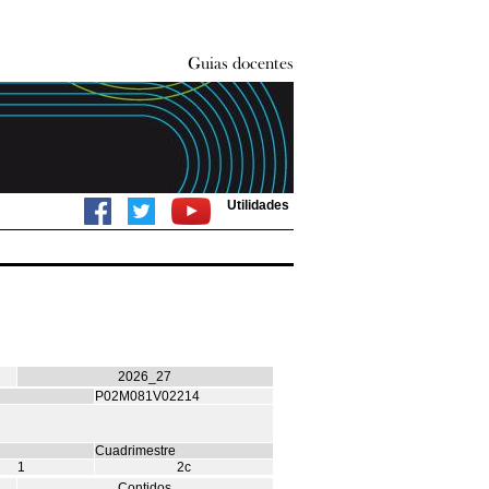
Utilidades
2026_27
P02M081V02214
Cuadrimestre
1
2c
Contidos