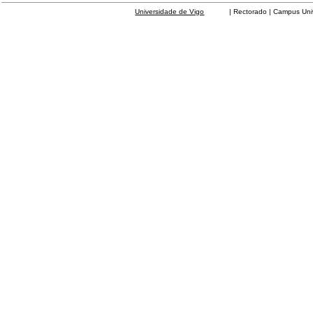
Universidade de Vigo
| Rectorado | Campus Universit