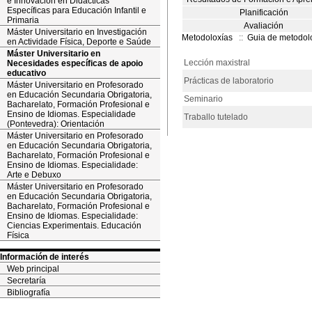
e Innovación en Didácticas
Específicas para Educación Infantil e
Planificación
Primaria
Avaliación
Máster Universitario en Investigación
Metodoloxías
::
Guia de metodol
en Actividade Física, Deporte e Saúde
Máster Universitario en
Lección maxistral
Necesidades específicas de apoio
educativo
Prácticas de laboratorio
Máster Universitario en Profesorado
en Educación Secundaria Obrigatoria,
Seminario
Bacharelato, Formación Profesional e
Ensino de Idiomas. Especialidade
Traballo tutelado
(Pontevedra): Orientación
Máster Universitario en Profesorado
en Educación Secundaria Obrigatoria,
Bacharelato, Formación Profesional e
Ensino de Idiomas. Especialidade:
Arte e Debuxo
Máster Universitario en Profesorado
en Educación Secundaria Obrigatoria,
Bacharelato, Formación Profesional e
Ensino de Idiomas. Especialidade:
Ciencias Experimentais. Educación
Física
Información de interés
Web principal
Secretaría
Bibliografía