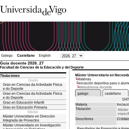
Galego
Castellano
English
Guia docente 2026_27
Facultad de Ciencias de la Educación y del Deporte
Máster Universitario en Necesid
Titulaciones
Materias
Grado
Iniciación deportiva para o al
Grao en Ciencias da Actividade Física
Metodoloxía docente
e do Deporte
Grao en Ciencias da Actividade Física
galego
castellano
e do Deporte
DAT
Grao en Educación Infantil
Materia
Iniciac
Grao en Educación Primaria
Titulación
Máster
Máster
especí
Máster Universitario en Dirección
Descritores
Cr.totai
Integrada de Proxectos
Máster Universitario en Investigación
Resultados de Formación e Apre