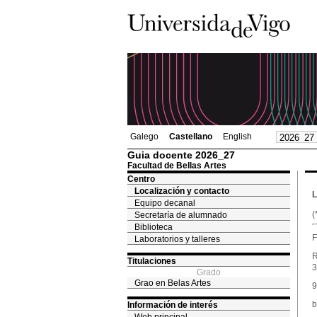
Galego
Castellano
English
Guia docente 2026_27
Facultad de Bellas Artes
Centro
Localización y contacto
L
Equipo decanal
(
Secretaría de alumnado
Biblioteca
F
Laboratorios y talleres
R
Titulaciones
3
Grado
Grao en Belas Artes
9
b
Información de interés