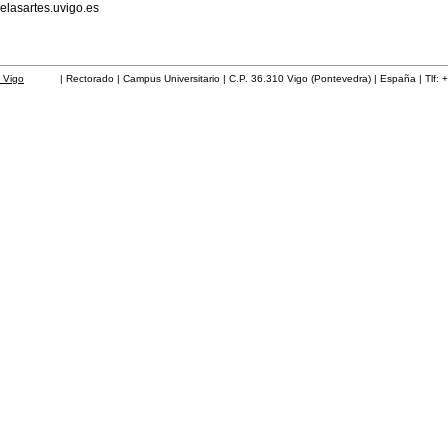
elasartes.uvigo.es
 Vigo
| Rectorado | Campus Universitario | C.P. 36.310 Vigo (Pontevedra) | España | Tlf: 