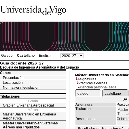
Galego
Castellano
English
Guia docente 2026_27
Escuela de Ingeniería Aeronáutica y del Espacio
Centro
Máster Universitario en Sistema
Presentación
Asignaturas
Localización
Prácticas externas
Atención personalizada
Normativa y legislación
galego
castellano
Titulaciones
DAT
Grado
Asignatura
Práctic
Grao en Enxeñaría Aeroespacial
Titulacion
Máster 
Máster
Tripul
Máster Universitario en Enxeñería
Aeronáutica
Descriptores
Cr.total
Máster Universitario en Sistemas
Aéreos non Tripulados
Resultados de Formación y Apre