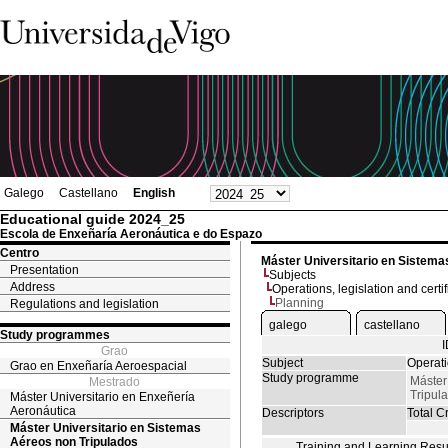
Galego
Castellano
English
Educational guide 2024_25
Escola de Enxeñaría Aeronáutica e do Espazo
Centro
Máster Universitario en Sistema
Presentation
Subjects
Address
Operations, legislation and certif
Planning
Regulations and legislation
galego
castellano
Study programmes
Grao
Subject
Operati
Grao en Enxeñaría Aeroespacial
Study programme
Máster
Mestrado
Tripul
Máster Universitario en Enxeñería
Aeronáutica
Descriptors
Total Cr
Máster Universitario en Sistemas
Aéreos non Tripulados
Training and Learning Resu