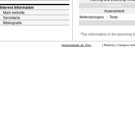
Planning
Interest Information
Assessment
Main website
Methodologies
::
Tests
Secretaría
Bibliografía
*The information in the planning t
Universidade de Vigo
| Reitoría | Campus Universit