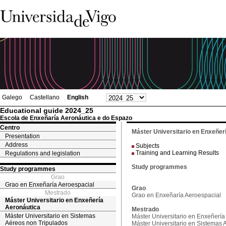
Galego
Castellano
English
Educational guide 2024_25
Escola de Enxeñaría Aeronáutica e do Espazo
Centro
Máster Universitario en Enxeñer
Presentation
Address
Subjects
Training and Learning Results
Regulations and legislation
Study programmes
Study programmes
Grao
Grao en Enxeñaría Aeroespacial
Grao
Mestrado
Grao en Enxeñaría Aeroespacial
Máster Universitario en Enxeñería
Aeronáutica
Mestrado
Máster Universitario en Sistemas
Máster Universitario en Enxeñería
Aéreos non Tripulados
Máster Universitario en Sistemas 