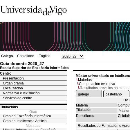
Galego
Castellano
English
Guia docente 2026_27
Escola Superior de Enxeñaría Informática
Centro
Máster universitario en Intelixenci
Presentación
Materias
Organigrama
Computación evolutiva
Resultados previstos na materi
Localización
Normativa e lexislación
galego
castellano
Servizos do centro
DAT
Materia
Computa
Titulacións
Titulación
Máster 
Grao
Descritores
Cr.totai
Grao en Enxeñaría Informática
Grao en Intelixencia Artificial
Mestrado
Resultados de Formación e Apre