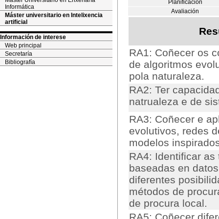
Máster Universitario en Enxeñaría
Planificación
Informática
Avaliación
Máster universitario en Intelixencia
artificial
Res
Información de interese
Web principal
RA1: Coñecer os c
Secretaría
Bibliografía
de algoritmos evolu
pola naturaleza.
RA2: Ter capacida
natrualeza e de si
RA3: Coñecer e apl
evolutivos, redes d
modelos inspirados
RA4: Identificar a
baseadas en datos
diferentes posibili
métodos de procura
de procura local.
RA5: Coñecer difer