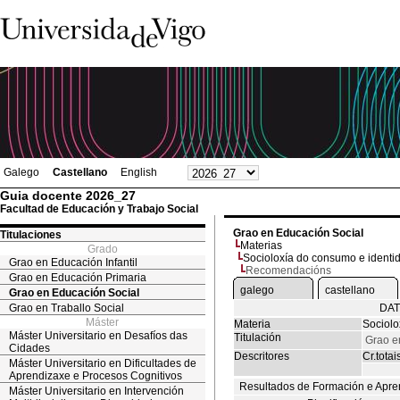
Galego
Castellano
English
Guia docente 2026_27
Facultad de Educación y Trabajo Social
Grao en Educación Social
Titulaciones
Materias
Grado
Socioloxía do consumo e identid
Grao en Educación Infantil
Recomendacións
Grao en Educación Primaria
galego
castellano
Grao en Educación Social
Grao en Traballo Social
DAT
Máster
Materia
Sociolo
Máster Universitario en Desafíos das
Titulación
Grao e
Cidades
Descritores
Cr.totai
Máster Universitario en Dificultades de
Aprendizaxe e Procesos Cognitivos
Resultados de Formación e Apre
Máster Universitario en Intervención