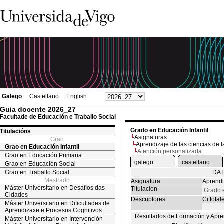
Galego
Castellano
English
Guia docente 2026_27
Facultade de Educación e Traballo Social
Grado en Educación Infantil
Titulacións
Asignaturas
Grao
Aprendizaje de las ciencias de l
Grao en Educación Infantil
Atención personalizada
Grao en Educación Primaria
galego
castellano
Grao en Educación Social
Grao en Traballo Social
DAT
Mestrado
Asignatura
Aprendi
Máster Universitario en Desafíos das
Titulacion
Grado e
Cidades
Descriptores
Cr.total
Máster Universitario en Dificultades de
Aprendizaxe e Procesos Cognitivos
Resultados de Formación y Apre
Máster Universitario en Intervención