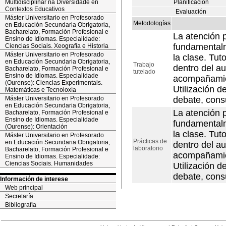
Multidisciplinar na Diversidade en
Planificación
Contextos Educativos
Evaluación
Máster Universitario en Profesorado
Metodologías
en Educación Secundaria Obrigatoria,
Bacharelato, Formación Profesional e
La atención 
Ensino de Idiomas. Especialidade:
fundamentalme
Ciencias Sociais. Xeografía e Historia
Máster Universitario en Profesorado
la clase. Tu
en Educación Secundaria Obrigatoria,
Trabajo
dentro del au
Bacharelato, Formación Profesional e
tutelado
Ensino de Idiomas. Especialidade
acompañamien
(Ourense): Ciencias Experimentais.
Utilización d
Matemáticas e Tecnoloxía
Máster Universitario en Profesorado
debate, consu
en Educación Secundaria Obrigatoria,
La atención 
Bacharelato, Formación Profesional e
Ensino de Idiomas. Especialidade
fundamentalme
(Ourense): Orientación
la clase. Tu
Máster Universitario en Profesorado
Prácticas de
en Educación Secundaria Obrigatoria,
dentro del au
laboratorio
Bacharelato, Formación Profesional e
acompañamien
Ensino de Idiomas. Especialidade:
Ciencias Sociais. Humanidades
Utilización d
debate, consu
Información de interese
Web principal
Secretaría
Bibliografía