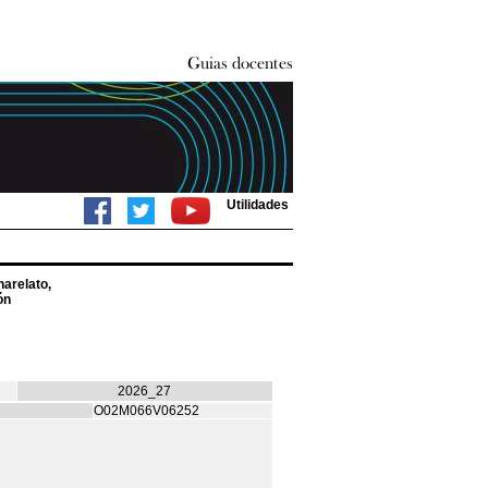
Utilidades
arelato,
ón
2026_27
O02M066V06252