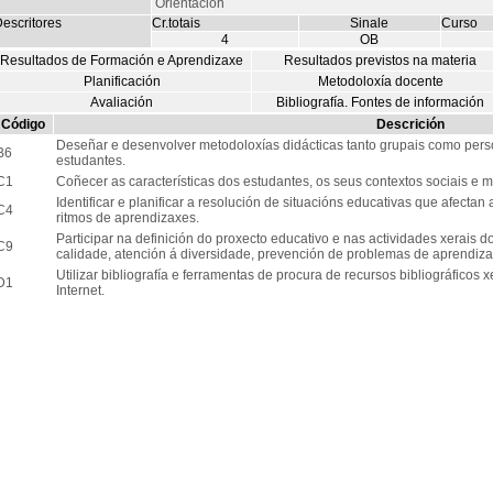
Orientación
escritores
Cr.totais
Sinale
Curso
4
OB
Resultados de Formación e Aprendizaxe
Resultados previstos na materia
Planificación
Metodoloxía docente
Avaliación
Bibliografía. Fontes de información
Código
Descrición
Deseñar e desenvolver metodoloxías didácticas tanto grupais como pers
B6
estudantes.
C1
Coñecer as características dos estudantes, os seus contextos sociais e m
Identificar e planificar a resolución de situacións educativas que afecta
C4
ritmos de aprendizaxes.
Participar na definición do proxecto educativo e nas actividades xerais d
C9
calidade, atención á diversidade, prevención de problemas de aprendiza
Utilizar bibliografía e ferramentas de procura de recursos bibliográficos 
D1
Internet.