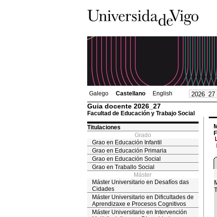
Galego
Castellano
English
Guia docente 2026_27
Facultad de Educación y Trabajo Social
M
Titulaciones
F
Grado
Grao en Educación Infantil
Grao en Educación Primaria
Grao en Educación Social
Grao en Traballo Social
Máster
Máster Universitario en Desafíos das
M
Cidades
T
Máster Universitario en Dificultades de
Aprendizaxe e Procesos Cognitivos
Máster Universitario en Intervención