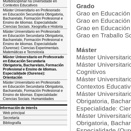
Multidisciplinar na Diversidade en
Grado
Contextos Educativos
Máster Universitario en Profesorado
Grao en Educación I
en Educación Secundaria Obrigatoria,
Bacharelato, Formación Profesional e
Grao en Educación 
Ensino de Idiomas. Especialidade:
Ciencias Sociais. Xeografía e Historia
Grao en Educación 
Máster Universitario en Profesorado
Grao en Traballo So
en Educación Secundaria Obrigatoria,
Bacharelato, Formación Profesional e
Ensino de Idiomas. Especialidade
(Ourense): Ciencias Experimentais.
Máster
Matemáticas e Tecnoloxía
Máster Universitar
Máster Universitario en Profesorado
en Educación Secundaria
Máster Universitari
Obrigatoria, Bacharelato, Formación
Profesional e Ensino de Idiomas.
Cognitivos
Especialidade (Ourense):
Orientación
Máster Universitari
Máster Universitario en Profesorado
Contextos Educati
en Educación Secundaria Obrigatoria,
Bacharelato, Formación Profesional e
Máster Universitar
Ensino de Idiomas. Especialidade:
Ciencias Sociais. Humanidades
Obrigatoria, Bachar
Especialidade: Cien
Información de interés
Web principal
Máster Universitar
Secretaría
Obrigatoria, Bachar
Bibliografía
Especialidade (Our