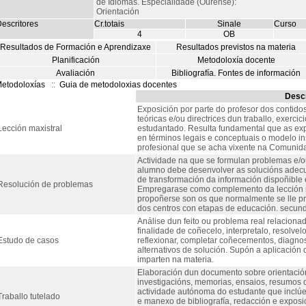
de Idiomas. Especialidade (Ourense):
Orientación
escritores
Cr.totais
Sinale
Curso
4
OB
Resultados de Formación e Aprendizaxe
Resultados previstos na materia
Planificación
Metodoloxía docente
Avaliación
Bibliografía. Fontes de información
etodoloxías
::
Guia de metodoloxias docentes
Descr
Exposición por parte do profesor dos contido
teóricas e/ou directrices dun traballo, exerci
Lección maxistral
estudantado. Resulta fundamental que as exp
en términos legais e conceptuais o modelo ins
profesional que se acha vixente na Comunid
Actividade na que se formulan problemas e/o
alumno debe desenvolver as solucións adec
de transformación da información dispoñible e
Resolución de problemas
Empregarase como complemento da lección m
propoñerse son os que normalmente se lle p
dos centros con etapas de educación. secund
Análise dun feito ou problema real relaciona
finalidade de coñecelo, interpretalo, resolvelo
Estudo de casos
reflexionar, completar coñecementos, diagno
alternativos de solución. Supón a aplicación 
imparten na materia.
Elaboración dun documento sobre orientació
investigacións, memorias, ensaios, resumos d
actividade autónoma do estudante que inclúe 
Traballo tutelado
e manexo de bibliografía, redacción e exposi