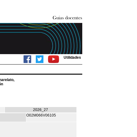
Utilidades
arelato,
ón
2026_27
O02M066V06105