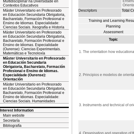
Enseña
Multidisciplinar na Diversidade en
Orient
Contextos Educativos
Máster Universitario en Profesorado
Descriptors
Total Cr
en Educación Secundaria Obrigatoria,
Bacharelato, Formación Profesional e
Training and Learning Resu
Ensino de Idiomas. Especialidade:
Planning
Ciencias Sociais. Xeografía e Historia
Assessment
Máster Universitario en Profesorado
en Educación Secundaria Obrigatoria,
Topic
Bacharelato, Formación Profesional e
Ensino de Idiomas. Especialidade
(Ourense): Ciencias Experimentais.
1. The orientation how educational
Matemáticas e Tecnoloxía
Máster Universitario en Profesorado
en Educación Secundaria
Obrigatoria, Bacharelato, Formación
Profesional e Ensino de Idiomas.
2. Principios e modelos de orient
Especialidade (Ourense):
Orientación
Máster Universitario en Profesorado
en Educación Secundaria Obrigatoria,
Bacharelato, Formación Profesional e
Ensino de Idiomas. Especialidade:
Ciencias Sociais. Humanidades
3. Instruments and technical of ori
Interest Information
Main website
Secretaría
Bibliografía
4. Organisation and operation of 