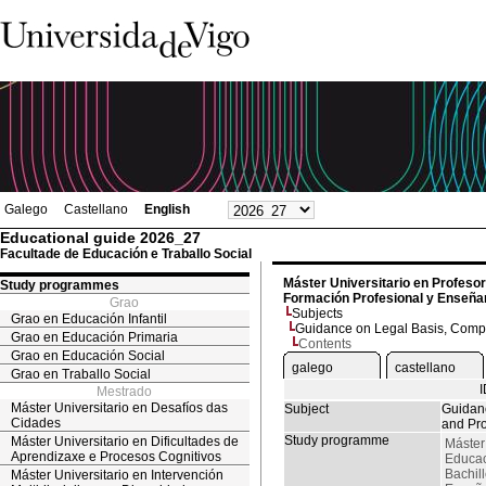
Galego
Castellano
English
Educational guide 2026_27
Facultade de Educación e Traballo Social
Máster Universitario en Profesor
Study programmes
Formación Profesional y Enseñan
Grao
Subjects
Grao en Educación Infantil
Guidance on Legal Basis, Comp
Grao en Educación Primaria
Contents
Grao en Educación Social
galego
castellano
Grao en Traballo Social
Mestrado
Máster Universitario en Desafíos das
Subject
Guidanc
Cidades
and Pr
Study programme
Máster Universitario en Dificultades de
Máster
Aprendizaxe e Procesos Cognitivos
Educac
Bachil
Máster Universitario en Intervención