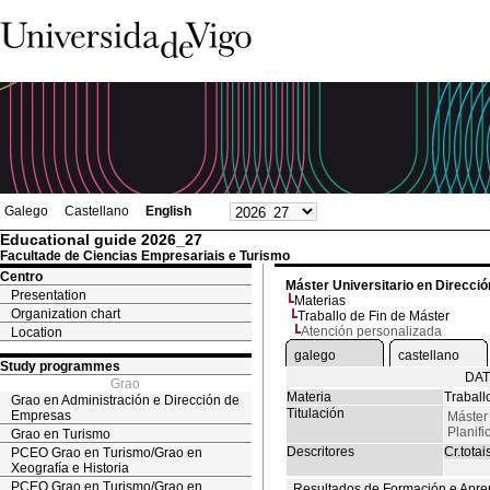
Galego
Castellano
English
Educational guide 2026_27
Facultade de Ciencias Empresariais e Turismo
Centro
Máster Universitario en Direcció
Presentation
Materias
Organization chart
Traballo de Fin de Máster
Atención personalizada
Location
galego
castellano
Study programmes
DAT
Grao
Materia
Traball
Grao en Administración e Dirección de
Titulación
Empresas
Máster 
Planifi
Grao en Turismo
Descritores
Cr.totai
PCEO Grao en Turismo/Grao en
Xeografía e Historia
PCEO Grao en Turismo/Grao en
Resultados de Formación e Apre