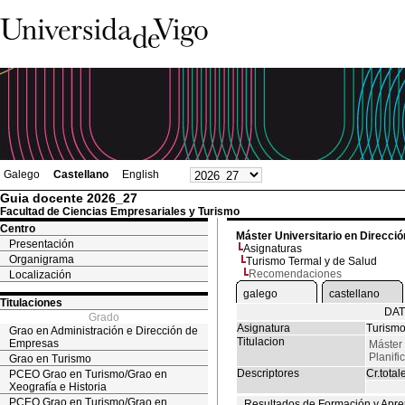
Galego
Castellano
English
Guia docente 2026_27
Facultad de Ciencias Empresariales y Turismo
Centro
Máster Universitario en Dirección
Presentación
Asignaturas
Organigrama
Turismo Termal y de Salud
Recomendaciones
Localización
galego
castellano
Titulaciones
DAT
Grado
Asignatura
Turismo
Grao en Administración e Dirección de
Titulacion
Empresas
Máster 
Planifi
Grao en Turismo
Descriptores
Cr.total
PCEO Grao en Turismo/Grao en
Xeografía e Historia
PCEO Grao en Turismo/Grao en
Resultados de Formación y Apre