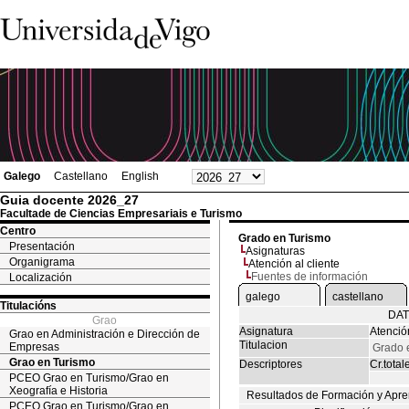
Galego
Castellano
English
Guia docente 2026_27
Facultade de Ciencias Empresariais e Turismo
Centro
Grado en Turismo
Presentación
Asignaturas
Organigrama
Atención al cliente
Fuentes de información
Localización
galego
castellano
Titulacións
DAT
Grao
Asignatura
Atención
Grao en Administración e Dirección de
Titulacion
Empresas
Grado 
Grao en Turismo
Descriptores
Cr.total
PCEO Grao en Turismo/Grao en
Xeografía e Historia
Resultados de Formación y Apre
PCEO Grao en Turismo/Grao en