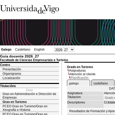
Galego
Castellano
English
Guia docente 2026_27
Facultade de Ciencias Empresariais e Turismo
Centro
Grado en Turismo
Presentación
Asignaturas
Organigrama
Atención al cliente
Planificación
Localización
galego
castellano
Titulacións
DAT
Grao
Asignatura
Atención
Grao en Administración e Dirección de
Titulacion
Empresas
Grado 
Grao en Turismo
Descriptores
Cr.total
PCEO Grao en Turismo/Grao en
Xeografía e Historia
Resultados de Formación y Apre
PCEO Grao en Turismo/Grao en