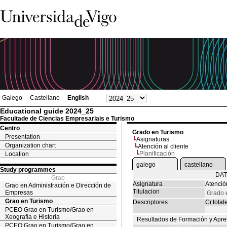
Galego
Castellano
English
Educational guide 2024_25
Facultade de Ciencias Empresariais e Turismo
Centro
Grado en Turismo
Presentation
Asignaturas
Organization chart
Atención al cliente
Planificación
Location
galego
castellano
Study programmes
DAT
Grao
Asignatura
Atención
Grao en Administración e Dirección de
Titulacion
Empresas
Grado 
Grao en Turismo
Descriptores
Cr.total
PCEO Grao en Turismo/Grao en
Xeografía e Historia
Resultados de Formación y Apre
PCEO Grao en Turismo/Grao en