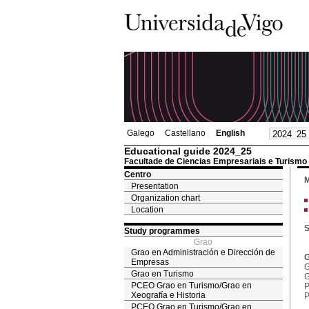
Galego
Castellano
English
Educational guide 2024_25
Facultade de Ciencias Empresariais e Turismo
Centro
M
Presentation
Organization chart
Location
S
Study programmes
Grao
Grao en Administración e Dirección de
G
Empresas
G
Grao en Turismo
G
PCEO Grao en Turismo/Grao en
P
Xeografía e Historia
P
PCEO Grao en Turismo/Grao en