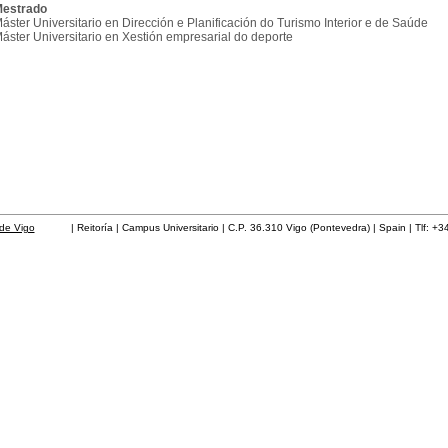
estrado
áster Universitario en Dirección e Planificación do Turismo Interior e de Saúde
áster Universitario en Xestión empresarial do deporte
de Vigo
| Reitoría | Campus Universitario | C.P. 36.310 Vigo (Pontevedra) | Spain | Tlf: +3