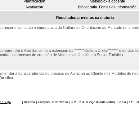
Planificación
Metodoloxía docente
Avaliación
Bibliografía. Fontes de información
Resultados previstos na materia
Coñecer o concepto e importancia da Cultura de Orientación ao Mercado no ámbito
Comprender e Asimilar como a extensión da """"""""Cultura Dixital"""""""" e do Uso de
mudar os procesos de creación de Valor e satisfacción no Sector Turístico
Entender a transcendencia do proceso de Atención ao Cliente nos Modelos de neg
Turístico
de Vigo
| Reitoría | Campus Universitario | C.P. 36.310 Vigo (Pontevedra) | Spain | Tlf: +3