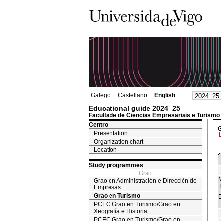
Galego
Castellano
English
Educational guide 2024_25
Facultade de Ciencias Empresariais e Turismo
Centro
G
Presentation
Organization chart
Location
Study programmes
Grao
M
Grao en Administración e Dirección de
T
Empresas
Grao en Turismo
D
PCEO Grao en Turismo/Grao en
Xeografía e Historia
PCEO Grao en Turismo/Grao en