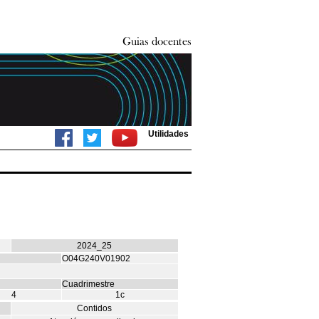
Utilidades
2024_25
O04G240V01902
Cuadrimestre
4
1c
Contidos