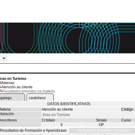
rao en Turismo
Materias
Atención ao cliente
Resultados previstos na materia
galego
castellano
DATOS IDENTIFICATIVOS
ateria
Atención ao cliente
Código
itulación
Grao en Turismo
escritores
Cr.totais
Sinale
Curso
6
OP
Resultados de Formación e Aprendizaxe
Resultados previstos na materia