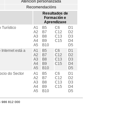
Atención personalizada
Recomendacións
Resultados de
Formación e
Aprendizaxe
 Turístico
A1
B5
C6
D1
A2
B7
C12
D2
A3
B8
C13
D3
A4
B9
C15
D4
A5
B10
D5
 Internet está a
A1
B5
C6
D1
A2
B7
C12
D2
A3
B8
C13
D3
A4
B9
C15
D4
A5
B10
D5
ocio do Sector
A1
B5
C6
D1
A2
B7
C12
D2
A3
B8
C13
D3
A4
B9
C15
D4
A5
B10
D5
4 986 812 000