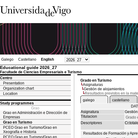
Galego
Castellano
English
Educational guide 2026_27
Facultade de Ciencias Empresariais e Turismo
Centro
Grado en Turismo
Presentation
Asignaturas
Organization chart
Gestión de alojamientos
Resultados previstos en la mate
Location
galego
castellano
Study programmes
DAT
Grao
Asignatura
Gestión
Grao en Administración e Dirección de
Titulacion
Empresas
Grado 
Grao en Turismo
Descriptores
Cr.total
PCEO Grao en Turismo/Grao en
Xeografía e Historia
Resultados de Formación y Apre
PCEO Grao en Turismo/Grao en