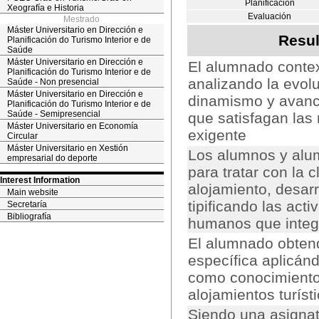
Planificación
Xeografía e Historia
Evaluación
Mestrado
Máster Universitario en Dirección e
Resul
Planificación do Turismo Interior e de
Saúde
Máster Universitario en Dirección e
El alumnado context
Planificación do Turismo Interior e de
analizando la evol
Saúde - Non presencial
Máster Universitario en Dirección e
dinamismo y avanc
Planificación do Turismo Interior e de
Saúde - Semipresencial
que satisfagan las
Máster Universitario en Economía
exigente
Circular
Máster Universitario en Xestión
Los alumnos y alum
empresarial do deporte
para tratar con la 
Interest Information
alojamiento, desar
Main website
tipificando las act
Secretaría
Bibliografía
humanos que integr
El alumnado obten
específica aplicánd
como conocimientos
alojamientos turíst
Siendo una asignat