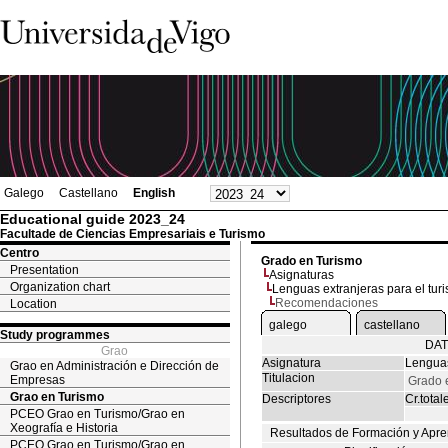
Galego
Castellano
English
Educational guide 2023_24
Facultade de Ciencias Empresariais e Turismo
Centro
Grado en Turismo
Presentation
Asignaturas
Organization chart
Lenguas extranjeras para el turi
Recomendaciones
Location
galego
castellano
Study programmes
DAT
Grao
Asignatura
Lenguas
Grao en Administración e Dirección de
Titulacion
Empresas
Grado 
Grao en Turismo
Descriptores
Cr.total
PCEO Grao en Turismo/Grao en
Xeografía e Historia
Resultados de Formación y Apre
PCEO Grao en Turismo/Grao en