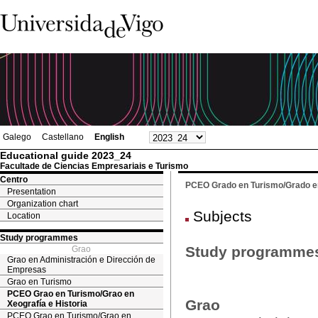
Galego
Castellano
English
Educational guide 2023_24
Facultade de Ciencias Empresariais e Turismo
Centro
PCEO Grado en Turismo/Grado en
Presentation
Organization chart
Subjects
Location
Study programmes
Study programme
Grao
Grao en Administración e Dirección de
Empresas
Grao en Turismo
PCEO Grao en Turismo/Grao en
Grao
Xeografía e Historia
PCEO Grao en Turismo/Grao en