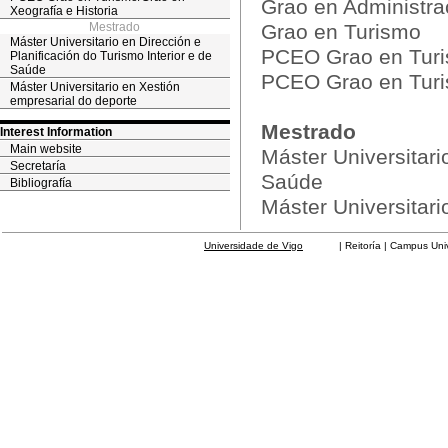
Grao en Administra
Xeografía e Historia
Mestrado
Grao en Turismo
Máster Universitario en Dirección e
PCEO Grao en Turis
Planificación do Turismo Interior e de
Saúde
PCEO Grao en Turis
Máster Universitario en Xestión
empresarial do deporte
Mestrado
Interest Information
Main website
Máster Universitari
Secretaría
Saúde
Bibliografía
Máster Universitari
Universidade de Vigo
| Reitoría | Campus Universit