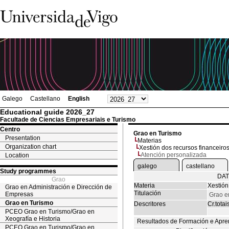
Galego
Castellano
English
Educational guide 2026_27
Facultade de Ciencias Empresariais e Turismo
Centro
Grao en Turismo
Presentation
Materias
Organization chart
Xestión dos recursos financeiro
Atención personalizada
Location
galego
castellano
Study programmes
DAT
Grao
Materia
Xestión
Grao en Administración e Dirección de
Titulación
Empresas
Grao e
Grao en Turismo
Descritores
Cr.totai
PCEO Grao en Turismo/Grao en
Xeografía e Historia
Resultados de Formación e Apre
PCEO Grao en Turismo/Grao en