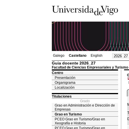
Galego
Castellano
English
Guia docente 2026_27
Facultad de Ciencias Empresariales y Turismo
Centro
G
Presentación
Organigrama
Localización
Titulaciones
Grado
M
Grao en Administración e Dirección de
Empresas
T
Grao en Turismo
D
PCEO Grao en Turismo/Grao en
Xeografía e Historia
PCEO Grao en Turismo/Grao en