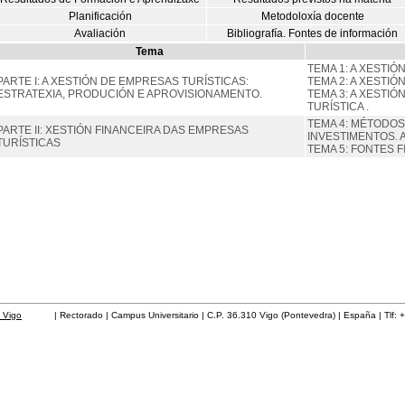
Planificación
Metodoloxía docente
Avaliación
Bibliografía. Fontes de información
Tema
TEMA 1: A XESTIÓ
PARTE I: A XESTIÓN DE EMPRESAS TURÍSTICAS:
TEMA 2: A XESTI
ESTRATEXIA, PRODUCIÓN E APROVISIONAMENTO.
TEMA 3: A XESTI
TURÍSTICA .
TEMA 4: MÉTODOS
PARTE II: XESTIÓN FINANCEIRA DAS EMPRESAS
INVESTIMENTOS. 
TURÍSTICAS
TEMA 5: FONTES 
 Vigo
| Rectorado | Campus Universitario | C.P. 36.310 Vigo (Pontevedra) | España | Tlf: 