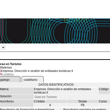
rao en Turismo
Materias
Empresa: Dirección e xestión de entidades turísticas II
Contidos
galego
castellano
DATOS IDENTIFICATIVOS
ateria
Empresa: Dirección e xestión de entidades
Código
turísticas II
itulación
Grao en Turismo
escritores
Cr.totais
Sinale
Curso
6
FB
Resultados de Formación e Aprendizaxe
Resultados previstos na materia