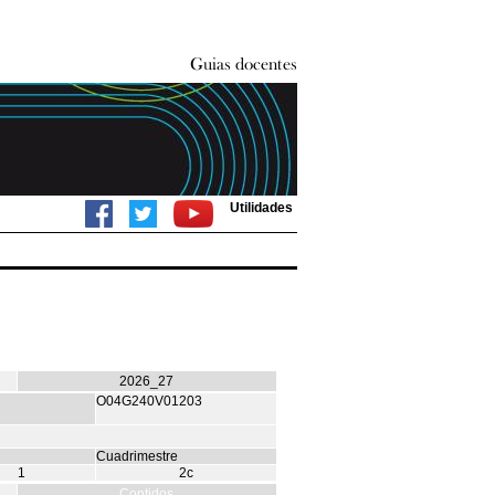
Utilidades
2026_27
O04G240V01203
Cuadrimestre
1
2c
Contidos