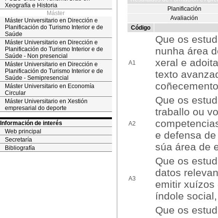
Xeografía e Historia
Planificación
Máster
Avaliación
Máster Universitario en Dirección e
Planificación do Turismo Interior e de
Código
Saúde
Que os estud
Máster Universitario en Dirección e
nunha área d
Planificación do Turismo Interior e de
Saúde - Non presencial
xeral e adoit
A1
Máster Universitario en Dirección e
Planificación do Turismo Interior e de
texto avanza
Saúde - Semipresencial
coñecementos
Máster Universitario en Economía
Circular
Que os estud
Máster Universitario en Xestión
empresarial do deporte
traballo ou 
competencias
Información de interés
A2
Web principal
e defensa de
Secretaría
súa área de 
Bibliografía
Que os estuda
datos releva
A3
emitir xuízos
índole social,
Que os estuda