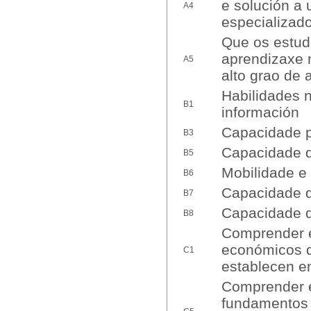
e solución a 
A4
especializado
Que os estud
aprendizaxe 
A5
alto grao de 
Habilidades 
B1
información
Capacidade pa
B3
Capacidade d
B5
Mobilidade e 
B6
Capacidade de
B7
Capacidade d
B8
Comprender e
económicos q
C1
establecen en
Comprender e
fundamentos 