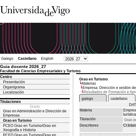
Galego
Castellano
English
Guia docente 2026_27
Facultad de Ciencias Empresariales y Turismo
Centro
Grao en Turismo
Presentación
Materias
Organigrama
Empresa: Dirección e xestión de e
Resultados de Formación e Ap
Localización
galego
castellano
Titulaciones
DAT
Grado
Materia
Empresa
Grao en Administración e Dirección de
turística
Empresas
Titulación
Grao e
Grao en Turismo
Descritores
Cr.totai
PCEO Grao en Turismo/Grao en
Xeografía e Historia
PCEO Grao en Turismo/Grao en
Resultados de Formación e Apre