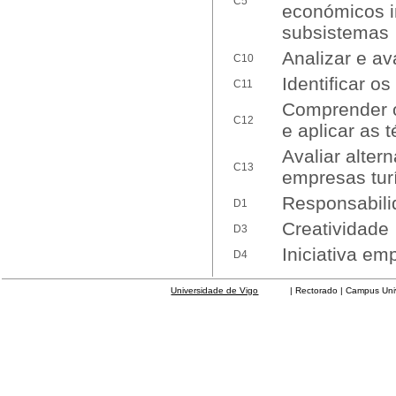
C5
económicos in
subsistemas
Analizar e av
C10
Identificar o
C11
Comprender o
C12
e aplicar as 
Avaliar altern
C13
empresas turí
Responsabili
D1
Creatividade
D3
Iniciativa em
D4
Universidade de Vigo
| Rectorado | Campus Universit