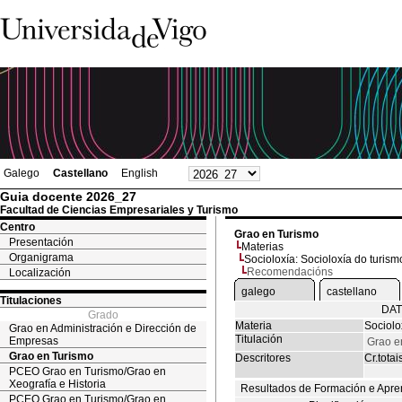
Galego
Castellano
English
Guia docente 2026_27
Facultad de Ciencias Empresariales y Turismo
Centro
Grao en Turismo
Presentación
Materias
Organigrama
Socioloxía: Socioloxía do turism
Recomendacións
Localización
galego
castellano
Titulaciones
DAT
Grado
Materia
Sociolo
Grao en Administración e Dirección de
Titulación
Empresas
Grao e
Grao en Turismo
Descritores
Cr.totai
PCEO Grao en Turismo/Grao en
Xeografía e Historia
Resultados de Formación e Apre
PCEO Grao en Turismo/Grao en