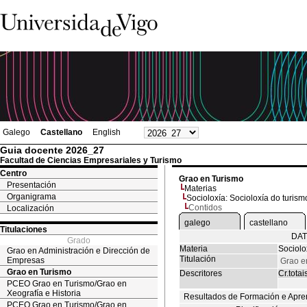
Galego
Castellano
English
Guia docente 2026_27
Facultad de Ciencias Empresariales y Turismo
Centro
Grao en Turismo
Presentación
Materias
Organigrama
Socioloxía: Socioloxía do turism
Contidos
Localización
galego
castellano
Titulaciones
DAT
Grado
Materia
Sociolo
Grao en Administración e Dirección de
Titulación
Empresas
Grao e
Grao en Turismo
Descritores
Cr.totai
PCEO Grao en Turismo/Grao en
Xeografía e Historia
Resultados de Formación e Apre
PCEO Grao en Turismo/Grao en