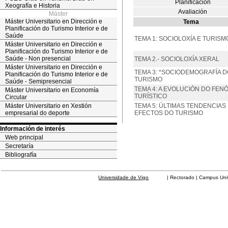
Planificación
Xeografía e Historia
Avaliación
Máster
Máster Universitario en Dirección e
Tema
Planificación do Turismo Interior e de
Saúde
TEMA 1: SOCIOLOXÍA E TURISM
Máster Universitario en Dirección e
Planificación do Turismo Interior e de
Saúde - Non presencial
TEMA 2.- SOCIOLOXÍA XERAL
Máster Universitario en Dirección e
TEMA 3: *SOCIODEMOGRAFÍA D
Planificación do Turismo Interior e de
TURISMO
Saúde - Semipresencial
TEMA 4: A EVOLUCIÓN DO FE
Máster Universitario en Economía
TURÍSTICO
Circular
Máster Universitario en Xestión
TEMA 5: ÚLTIMAS TENDENCIAS
empresarial do deporte
EFECTOS DO TURISMO
Información de interés
Web principal
Secretaría
Bibliografía
Universidade de Vigo
| Rectorado | Campus Universit