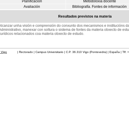
Planificación
Metodoloxía docente
Avaliación
Bibliografía. Fontes de información
Resultados previstos na materia
Alcanzar unha visión e comprensión do conxunto dos mecanismos e institucións da
Administrativo, manexar con soltura o sistema de fontes da materia obxecto de est
xurídicos relacionados coa materia obxecto de estudo.
 Vigo
| Rectorado | Campus Universitario | C.P. 36.310 Vigo (Pontevedra) | España | Tlf: 