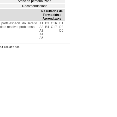
Atención personalizada
Recomendacións
Resultados de
Formación e
Aprendizaxe
 parte especial do Dereito
A1
B3
C16
D1
udo e resolver problemas
A2
B4
C17
D3
A3
D5
A4
A5
+34 986 812 000