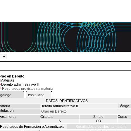
rao en Dereito
Materias
Dereito administrativo II
Resultados previstos na materia
galego
castellano
DATOS IDENTIFICATIVOS
ateria
Dereito administrativo II
Código
itulación
Grao en Dereito
escritores
Cr.totais
Sinale
Curso
6
OB
Resultados de Formación e Aprendizaxe
Resultados previstos na materia