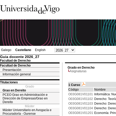
Galego
Castellano
English
Guia docente 2026_27
Facultad de Derecho
Facultad de Derecho
Grado en Derecho
Presentación
Asignaturas
Información general
Titulaciones
1 Curso
Grado
Código
Nombre
Grao en Dereito
O03G081V01101
Informática: Nu
PCEO Grao en Administración e
Dirección de Empresas/Grao en
O03G081V01102
Derecho: Teorí
Dereito
O03G081V01103
Derecho: Derech
Máster
O03G081V01104
Derecho: Dere
Máster Universitario en Avogacía e
O03G081V01201
Economía: Prin
Procuradoría - Ourense