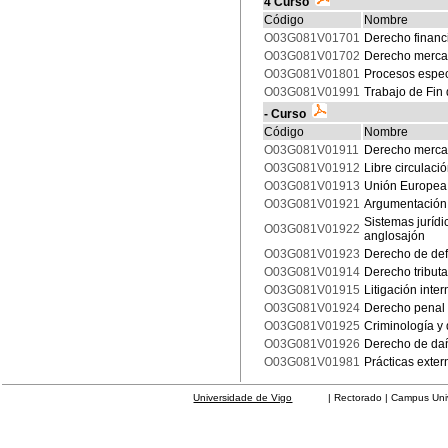
4 Curso
Código
Nombre
O03G081V01701
Derecho financie
O03G081V01702
Derecho mercant
O03G081V01801
Procesos especi
O03G081V01991
Trabajo de Fin
- Curso
Código
Nombre
O03G081V01911
Derecho mercan
O03G081V01912
Libre circulaci
O03G081V01913
Unión Europea,
O03G081V01921
Argumentación e
Sistemas juríd
O03G081V01922
anglosajón
O03G081V01923
Derecho de def
O03G081V01914
Derecho tributa
O03G081V01915
Litigación inter
O03G081V01924
Derecho penal 
O03G081V01925
Criminología y 
O03G081V01926
Derecho de dañ
O03G081V01981
Prácticas exter
Universidade de Vigo
| Rectorado | Campus Universit