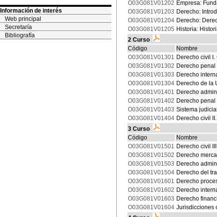
O03G081V01202
Empresa: Funda
Información de interés
O03G081V01203
Derecho: Introd
Web principal
O03G081V01204
Derecho: Derech
Secretaría
O03G081V01205
Historia: Histo
Bibliografía
2 Curso
Código
Nombre
O03G081V01301
Derecho civil I
O03G081V01302
Derecho penal 
O03G081V01303
Derecho intern
O03G081V01304
Derecho de la
O03G081V01401
Derecho adminis
O03G081V01402
Derecho penal 
O03G081V01403
Sistema judicia
O03G081V01404
Derecho civil I
3 Curso
Código
Nombre
O03G081V01501
Derecho civil II
O03G081V01502
Derecho mercant
O03G081V01503
Derecho adminis
O03G081V01504
Derecho del tra
O03G081V01601
Derecho proces
O03G081V01602
Derecho intern
O03G081V01603
Derecho financie
O03G081V01604
Jurisdicciones 