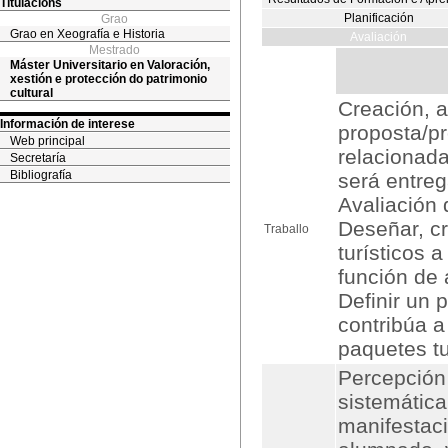
Titulacións
Planificación
Grao
Grao en Xeografía e Historia
Avaliación
Mestrado
Máster Universitario en Valoración,
xestión e protección do patrimonio
cultural
Creación, 
Información de interese
proposta/p
Web principal
relacionada
Secretaría
Bibliografía
será entreg
Avaliación 
Deseñar, cr
Traballo
turísticos a
función de
Definir un 
contribúa a
paquetes tu
Percepción 
sistemática
manifestac