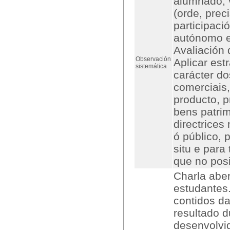
alumnado, 
(orde, preci
participació
autónomo en
Avaliación 
Observación
Aplicar estr
sistemática
carácter do
comerciais,
producto, p
bens patrim
directrices
ó público, 
situ e para
que no posi
Charla aber
estudantes
contidos da
resultado d
desenvolvi