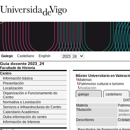
Galego
Castellano
English
Guia docente 2023_24
Facultade de Historia
Centro
Máster Universitario en Valoració
Información básica
Materias
Presentación
Patrimonio cultural e turismo
Avaliación
Localización
Organización e Funcionamento do
galego
castellano
Centro
DAT
Normativa e Lexislación
Materia
Patrimo
Servizos e Infraestructuras do Centro
Titulación
Máster 
Calendario Académico
protecc
Outra información do centro
Descritores
Cr.totai
Información de Interese
Resultados de Formación e Apre