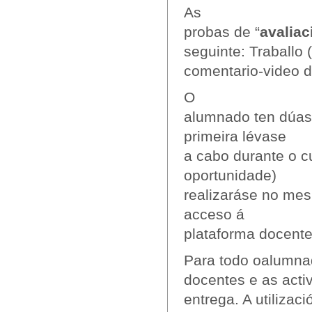
As
probas de “
avaliac
seguinte: Traballo 
comentario-video d
O
alumnado ten dúas 
primeira lévase
a cabo durante o c
oportunidade)
realizaráse no mes 
acceso á
plataforma docente
Para todo oalumna
docentes e as acti
entrega. A utilizac