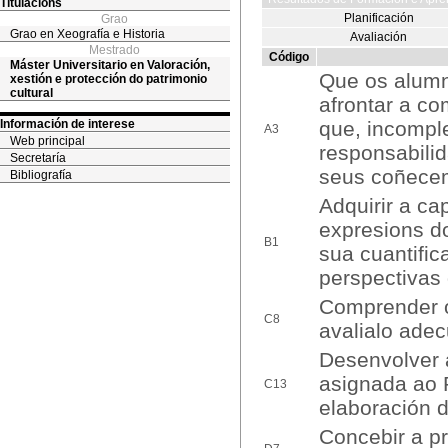
Titulacións
Planificación
Grao
Grao en Xeografía e Historia
Avaliación
Mestrado
Código
Máster Universitario en Valoración,
Que os alumn
xestión e protección do patrimonio
cultural
afrontar a co
Información de interese
que, incomple
A3
Web principal
responsabilid
Secretaría
seus coñecem
Bibliografía
Adquirir a ca
expresions do
B1
sua cuantific
perspectivas
Comprender os
C8
avalialo adec
Desenvolver 
asignada ao P
C13
elaboración d
Concebir a pr