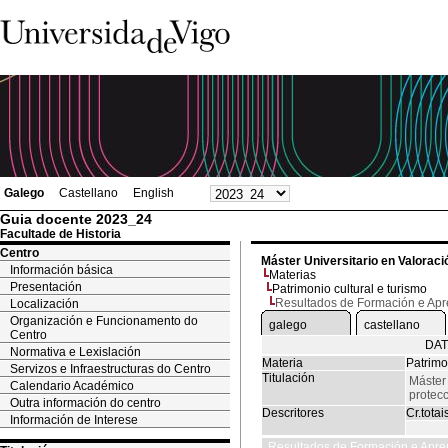
Galego
Castellano
English
Guia docente 2023_24
Facultade de Historia
Centro
Máster Universitario en Valoració
Información básica
Materias
Presentación
Patrimonio cultural e turismo
Resultados de Formación e Ap
Localización
Organización e Funcionamento do
galego
castellano
Centro
DAT
Normativa e Lexislación
Materia
Patrimo
Servizos e Infraestructuras do Centro
Titulación
Máster 
Calendario Académico
protecc
Outra información do centro
Descritores
Cr.totai
Información de Interese
Resultados de Formación e Apre