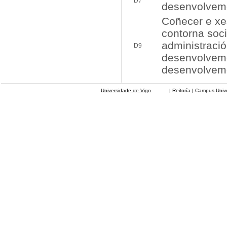
D7
desenvolveme
Coñecer e xes
contorna soci
administraci
D9
desenvolveme
desenvolveme
Universidade de Vigo
| Reitoría | Campus Universit