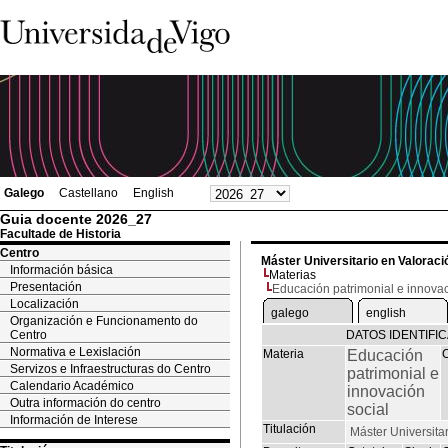
Galego
Castellano
English
Guia docente 2026_27
Facultade de Historia
Centro
Máster Universitario en Valoració
Información básica
Materias
Presentación
Educación patrimonial e innovac
Localización
galego
english
Organización e Funcionamento do
Centro
DATOS IDENTIFI
Normativa e Lexislación
Materia
Educación
Servizos e Infraestructuras do Centro
patrimonial e
Calendario Académico
innovación
Outra información do centro
social
Información de Interese
Titulación
Máster Universitar