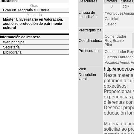
Titulacións
Descritores
Cr.totais
Sinale
Grao
3
OP
Grao en Xeografía e Historia
Lingua de
#PortuguêsAmigá
Mestrado
impartición
Castelán
Máster Universitario en Valoración,
xestión e protección do patrimonio
Galego
cultural
Prerrequisitos
Comendador
Información de interese
Coordinador/a
Rey, Beatriz
Web principal
Pilar
Secretaría
Profesorado
Comendador Rey, 
Bibliografía
Garrido Labrador
Vázquez Veiga, A
http://moovi.
Web
Descrición
Nesta materia
xeral
patrimonio cul
obxectivos:
Proporcionar 
experiencias p
diferentes co
Deseñar propo
educación for
Materia do pr
solicitar ao p