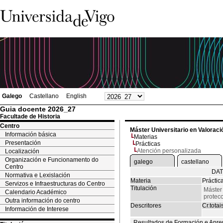
Galego
Castellano
English
Guia docente 2026_27
Facultade de Historia
Centro
Máster Universitario en Valoració
Información básica
Materias
Presentación
Prácticas
Atención personalizada
Localización
Organización e Funcionamento do
galego
castellano
Centro
DAT
Normativa e Lexislación
Materia
Práctic
Servizos e Infraestructuras do Centro
Titulación
Máster 
Calendario Académico
protecc
Outra información do centro
Descritores
Cr.totai
Información de Interese
Resultados de Formación e Apre