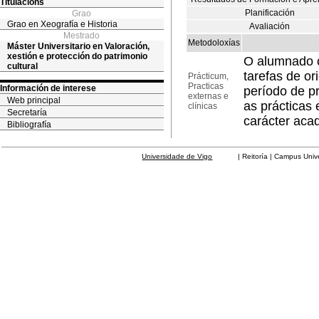
Titulacións
Planificación
Grao
Grao en Xeografía e Historia
Avaliación
Mestrado
Metodoloxías
Máster Universitario en Valoración,
xestión e protección do patrimonio
O alumnado c
cultural
tarefas de or
Prácticum,
Practicas
Información de interese
período de pr
externas e
Web principal
as prácticas 
clínicas
Secretaría
carácter aca
Bibliografía
Universidade de Vigo
| Reitoría | Campus Universit