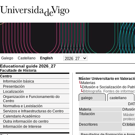
Galego
Castellano
English
Educational guide 2026_27
Facultade de Historia
Centro
Máster Universitario en Valoració
Información básica
Materias
Presentación
Difusión e Socialización do Patr
Bibliografía. Fontes de informac
Localización
Organización e Funcionamento do
galego
castellano
Centro
DAT
Normativa e Lexislación
Materia
Difusió
Servizos e Infraestructuras do Centro
Titulación
Máster 
Calendario Académico
protecc
Outra información do centro
Descritores
Cr.totai
Información de Interese
Resultados de Formación e Apre