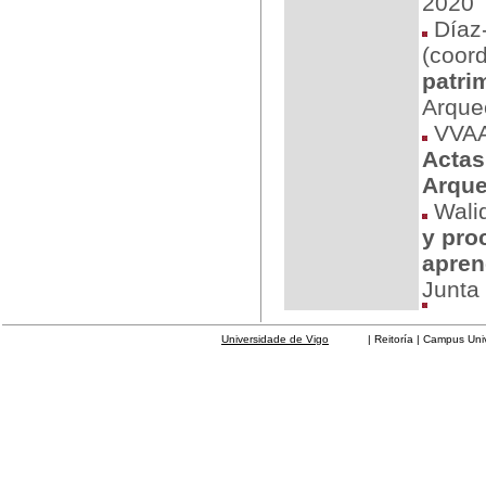
2020
Díaz-
(coord
patri
Arqueo
VVA
Actas
Arque
Walid
y pro
aprend
Junta
Universidade de Vigo
| Reitoría | Campus Universit