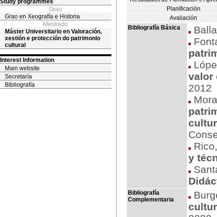
Study programmes
Planificación
Grao
Grao en Xeografía e Historia
Avaliación
Mestrado
Bibliografía Básica
Ballar
Máster Universitario en Valoración,
xestión e protección do patrimonio
Fonta
cultural
patri
Interest Information
Lópe
Main website
valor
Secretaría
Bibliografía
2012
Moral
patri
cultur
Conse
Rico,
y téc
Santa
Didác
Bibliografía
Burgo
Complementaria
cultu