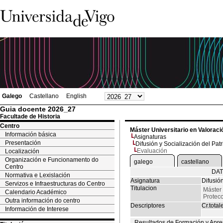
Galego
Castellano
English
Guia docente 2026_27
Facultade de Historia
Centro
Máster Universitario en Valoraci
Información básica
Asignaturas
Presentación
Difusión y Socialización del Pat
Evaluación
Localización
Organización e Funcionamento do
galego
castellano
Centro
DAT
Normativa e Lexislación
Asignatura
Difusión
Servizos e Infraestructuras do Centro
Titulacion
Máster 
Calendario Académico
Protecc
Outra información do centro
Descriptores
Cr.total
Información de Interese
Resultados de Formación y Apre