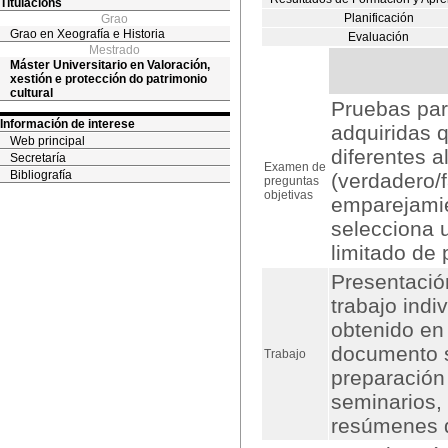
Titulacións
Planificación
Grao
Grao en Xeografía e Historia
Evaluación
Mestrado
Máster Universitario en Valoración,
xestión e protección do patrimonio
cultural
Pruebas par
Información de interese
adquiridas 
Web principal
diferentes a
Secretaría
Examen de
Bibliografía
(verdadero/f
preguntas
objetivas
emparejamie
selecciona 
limitado de 
Presentació
trabajo indi
obtenido en
documento so
Trabajo
preparación
seminarios,
resúmenes d