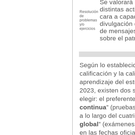
Se valorará 
distintas ac
Resolución
cara a capac
de
problemas
divulgación 
y/o
ejercicios
de mensajes 
sobre el pat
Según lo estableci
calificación y la c
aprendizaje del est
2023, existen dos 
elegir: el preferent
continua
” (pruebas
a lo largo del cuat
global
” (exámenes 
en las fechas ofici