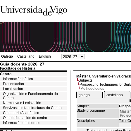
Galego
Castellano
English
Guia docente 2026_27
Facultade de Historia
Centro
Máster Universitario en Valoraci
Información básica
Subjects
Presentación
Prospecting Techniques for Surf
Methodologies
Localización
Organización e Funcionamento do
galego
castellano
Centro
Normativa e Lexislación
Subject
Prospec
Servizos e Infraestructuras do Centro
Study programme
Máster 
Calendario Académico
Protec
Outra información do centro
Descriptors
Total Cr
Información de Interese
Training and Learning Resu