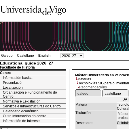
Galego
Castellano
English
Educational guide 2026_27
Facultade de Historia
Centro
Máster Universitario en Valoració
Información básica
Materias
Presentación
Tecnoloxías SIG para o Inventari
Recomendacións
Localización
Organización e Funcionamento do
galego
castellano
Centro
DAT
Normativa e Lexislación
Materia
Tecnolo
Servizos e Infraestructuras do Centro
Cultura
Calendario Académico
Titulación
Máster 
Outra información do centro
protecc
Información de Interese
Descritores
Cr.totai