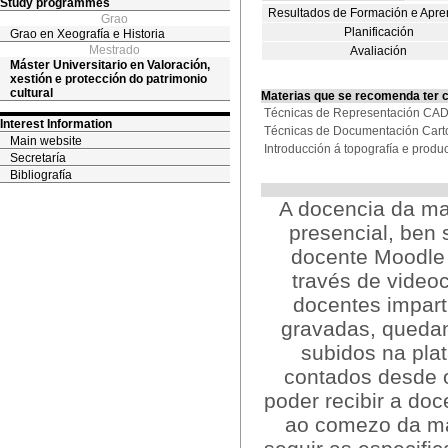
Study programmes
Resultados de Formación e Apre
Grao
Planificación
Grao en Xeografía e Historia
Mestrado
Avaliación
Máster Universitario en Valoración,
xestión e protección do patrimonio
cultural
Materias que se recomenda ter 
Técnicas de Representación CA
Interest Information
Técnicas de Documentación Cart
Main website
Introducción á topografía e prod
Secretaría
Bibliografía
A docencia da ma
presencial, ben 
docente Moodle 
través de video
docentes impar
gravadas, quedan
subidos na pla
contados desde o
poder recibir a do
ao comezo da mat