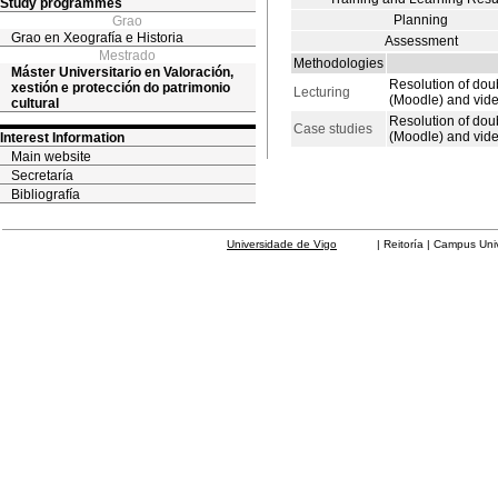
Study programmes
Planning
Grao
Grao en Xeografía e Historia
Assessment
Mestrado
Methodologies
Máster Universitario en Valoración,
Resolution of dou
xestión e protección do patrimonio
Lecturing
(Moodle) and vid
cultural
Resolution of dou
Case studies
(Moodle) and vid
Interest Information
Main website
Secretaría
Bibliografía
Universidade de Vigo
| Reitoría | Campus Universit