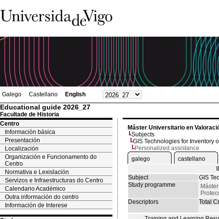
Galego
Castellano
English
Educational guide 2026_27
Facultade de Historia
Centro
Máster Universitario en Valoraci
Información básica
Subjects
Presentación
GIS Technologies for Inventory o
Personalized assistance
Localización
Organización e Funcionamento do
galego
castellano
Centro
Normativa e Lexislación
Subject
GIS Tec
Servizos e Infraestructuras do Centro
Study programme
Máster 
Calendario Académico
Protec
Outra información do centro
Descriptors
Total Cr
Información de Interese
Training and Learning Resu