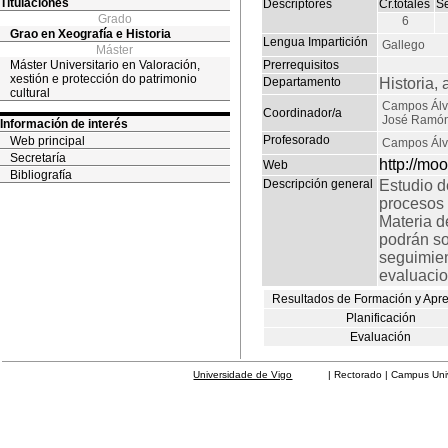
Titulaciones
Descriptores
Cr.totales
S
Grado
6
Grao en Xeografía e Historia
Lengua Impartición
Gallego
Máster
Máster Universitario en Valoración,
Prerrequisitos
xestión e protección do patrimonio
Departamento
Historia, 
cultural
Campos Álv
Coordinador/a
José Ramó
Información de interés
Profesorado
Web principal
Campos Álv
Secretaría
http://moo
Web
Bibliografía
Descripción general
Estudio d
procesos 
Materia d
podrán sol
seguimient
evaluacio
Resultados de Formación y Apr
Planificación
Evaluación
Universidade de Vigo
| Rectorado | Campus Universit