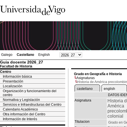
Galego
Castellano
English
Guia docente 2026_27
Facultad de Historia
Centro
Grado en Geografía e Historia
Información básica
Asignaturas
Presentación
Historia de América precolombin
Localización
castellano
english
Organización y funcionamiento del
centro
DATOS IDE
Normativa y Legislación
Asignatura
Historia 
Servicios e Infraestructuras del Centro
América
Calendario Académico
precolom
Otra información del Centro
colonial
Información de Interés
Titulacion
Grado en Ge