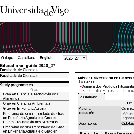
Galego
Castellano
English
Educational guide 2026_27
Facultade de Ciencias
Facultade de Ciencias
Máster Universitario en Ciencia 
Materias
Study programmes
Química dos Produtos Fitosanita
Grao
Bibliografía. Fontes de informac
Grao en Ciencia e Tecnoloxía dos
castellano
Alimentos
DAT
Grao en Ciencias Ambientais
Grao en Enxeñaría Agraria
Materia
Química
Titulación
Programa de simultaneidade do Grao
Máster 
en Enxeñaría Agraria e o Grao en
Agroal
Ciencia Tecnoloxía dos Alimentos
Descritores
Cr.totai
Programa de simultaneidade do Grao
en Enxeñaría Agraria e o Grao en
Resultados de Formación e Apre