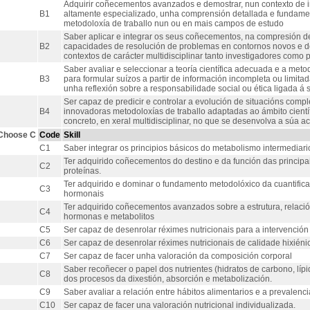
Adquirir coñecementos avanzados e demostrar, nun contexto de inv
B1
altamente especializado, unha comprensión detallada e fundamen
metodoloxía de traballo nun ou en mais campos de estudo
Saber aplicar e integrar os seus coñecementos, na compresión de
B2
capacidades de resolución de problemas en contornos novos e de
contextos de carácter multidisciplinar tanto investigadores como 
Saber avaliar e seleccionar a teoría científica adecuada e a met
B3
para formular suízos a partir de información incompleta ou limitad
unha reflexión sobre a responsabilidade social ou ética ligada á
Ser capaz de predicir e controlar a evolución de situacións com
B4
innovadoras metodoloxías de traballo adaptadas ao ámbito científi
concreto, en xeral multidisciplinar, no que se desenvolva a súa ac
Choose C
Code
Skill
C1
Saber integrar os principios básicos do metabolismo intermediari
Ter adquirido coñecementos do destino e da función das principai
C2
proteínas.
Ter adquirido e dominar o fundamento metodolóxico da cuantifica
C3
hormonais
Ter adquirido coñecementos avanzados sobre a estrutura, relació
C4
hormonas e metabolitos
C5
Ser capaz de desenrolar réximes nutricionais para a intervenció
C6
Ser capaz de desenrolar réximes nutricionais de calidade hixiénic
C7
Ser capaz de facer unha valoración da composición corporal
Saber recoñecer o papel dos nutrientes (hidratos de carbono, líp
C8
dos procesos da dixestión, absorción e metabolización.
C9
Saber avaliar a relación entre hábitos alimentarios e a prevalen
C10
Ser capaz de facer una valoración nutricional individualizada.