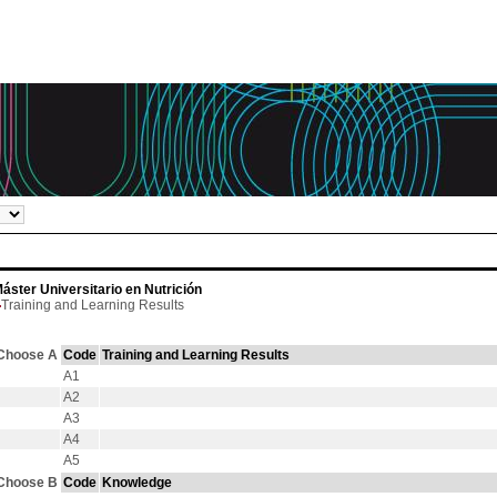
áster Universitario en Nutrición
Training and Learning Results
Choose A
Code
Training and Learning Results
A1
A2
A3
A4
A5
Choose B
Code
Knowledge