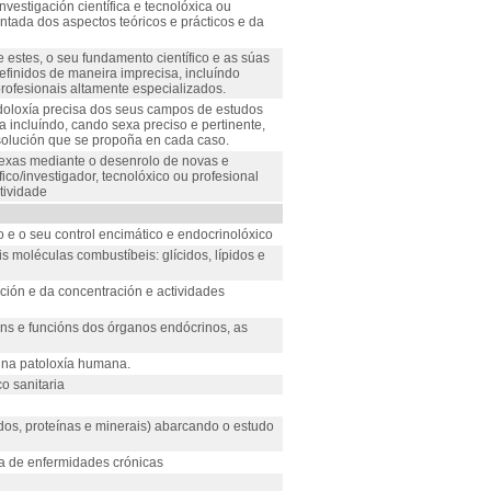
estigación científica e tecnolóxica ou
tada dos aspectos teóricos e prácticos e da
 estes, o seu fundamento científico e as súas
finidos de maneira imprecisa, incluíndo
profesionais altamente especializados.
odoloxía precisa dos seus campos de estudos
a incluíndo, cando sexa preciso e pertinente,
 solución que se propoña en cada caso.
plexas mediante o desenrolo de novas e
co/investigador, tecnolóxico ou profesional
tividade
o e o seu control encimático e endocrinolóxico
s moléculas combustíbeis: glícidos, lípidos e
ción e da concentración e actividades
ns e funcións dos órganos endócrinos, as
n na patoloxía humana.
o sanitaria
idos, proteínas e minerais) abarcando o estudo
cia de enfermidades crónicas