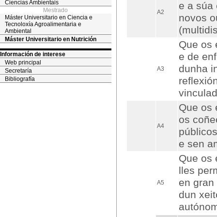
Ciencias Ambientais
e a súa
Mestrado
A2
novos o
Máster Universitario en Ciencia e
Tecnoloxía Agroalimentaria e
(multidi
Ambiental
Máster Universitario en Nutrición
Que os 
Información de interese
e de enf
Web principal
dunha in
A3
Secretaría
reflexió
Bibliografía
vincula
Que os 
os coñe
A4
público
e sen a
Que os 
lles pe
en gran
A5
dun xeit
autóno