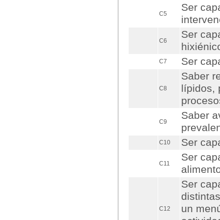
Ser capa
C5
interve
Ser capa
C6
hixiénic
Ser cap
C7
Saber re
lípidos,
C8
procesos
Saber av
C9
prevale
Ser capa
C10
Ser capa
C11
alimento
Ser capa
distinta
un menú-
C12