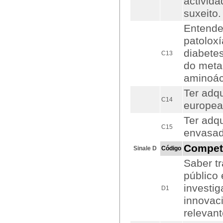
activida
suxeito.
Entender
patolox
diabetes
C13
do meta
aminoác
Ter adq
C14
europea
Ter adq
C15
envasad
Compet
Sinale D
Código
Saber t
público
investig
D1
innovac
relevan