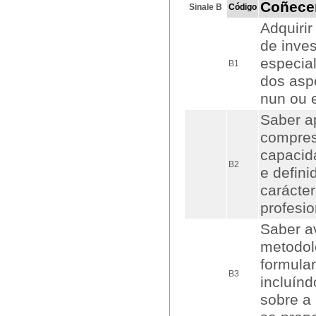
Coñece
Sinale B
Código
Adquiri
de inves
especia
B1
dos aspe
nun ou 
Saber a
compres
capacid
B2
e defini
carácter
profesio
Saber av
metodol
formular
B3
incluínd
sobre a 