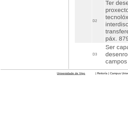
Ter dese
proxecto
tecnolóx
D2
interdis
transfe
páx. 87
Ser cap
desenro
D3
campos 
Universidade de Vigo
| Reitoría | Campus Universit