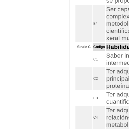
se prop
Ser capa
complex
metodol
B4
científi
xeral mu
Habilid
Sinale C
Código
Saber in
C1
intermed
Ter adq
principa
C2
proteína
Ter adq
C3
cuantifi
Ter adq
relació
C4
metabol