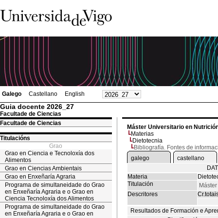
Galego
Castellano
English
Guia docente 2026_27
Facultade de Ciencias
Facultade de Ciencias
Máster Universitario en Nutrició
Materias
Titulacións
Dietotecnia
Grao
Bibliografía. Fontes de informac
Grao en Ciencia e Tecnoloxía dos
galego
castellano
Alimentos
DAT
Grao en Ciencias Ambientais
Grao en Enxeñaría Agraria
Materia
Dietote
Titulación
Programa de simultaneidade do Grao
Máster 
en Enxeñaría Agraria e o Grao en
Descritores
Cr.totai
Ciencia Tecnoloxía dos Alimentos
Programa de simultaneidade do Grao
Resultados de Formación e Apre
en Enxeñaría Agraria e o Grao en