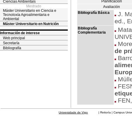
Planificación
Ciencias Ambientais
Mestrado
Avaliación
Máster Universitario en Ciencia e
Bibliografía Básica
J. Ma
Tecnoloxía Agroalimentaria e
Ambiental
ed., 
Máster Universitario en Nutrición
Bibliografía
Matai
Complementaria
Información de interese
UNIV
Web principal
More
Secretaría
Bibliografía
de pr
Barro
alime
Euro
Mülle
FES
etiqu
FEN
Universidade de Vigo
| Reitoría | Campus Universit