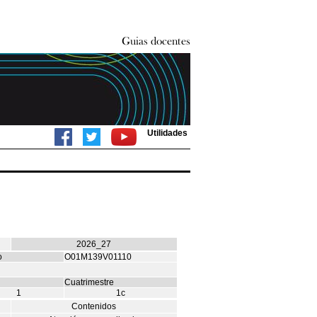
Utilidades
2026_27
o
O01M139V01110
Cuatrimestre
1
1c
Contenidos