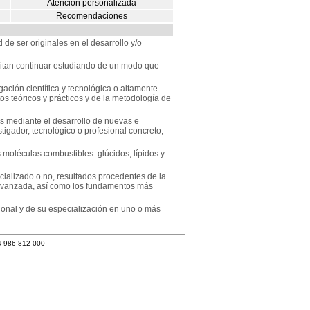
Atención personalizada
Recomendaciones
e ser originales en el desarrollo y/o
mitan continuar estudiando de un modo que
ación científica y tecnológica o altamente
s teóricos y prácticos y de la metodología de
as mediante el desarrollo de nuevas e
tigador, tecnológico o profesional concreto,
 moléculas combustibles: glúcidos, lípidos y
ializado o no, resultados procedentes de la
s avanzada, así como los fundamentos más
ional y de su especialización en uno o más
4 986 812 000