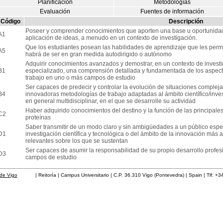
Planificación
Metodologías
Evaluación
Fuentes de información
Código
Descripción
Poseer y comprender conocimientos que aporten una base u oportunidad d
A1
aplicación de ideas, a menudo en un contexto de investigación.
Que los estudiantes posean las habilidades de aprendizaje que les per
A5
habrá de ser en gran medida autodirigido o autónomo
Adquirir conocimientos avanzados y demostrar, en un contexto de investig
B1
especializado, una comprensión detallada y fundamentada de los aspecto
trabajo en uno o más campos de estudio
Ser capaces de predecir y controlar la evolución de situaciones complej
B4
innovadoras metodologías de trabajo adaptadas al ámbito científico/inves
en general multidisciplinar, en el que se desarrolle su actividad
Haber adquirido conocimientos del destino y la función de las principales
C2
proteínas
Saber transmitir de un modo claro y sin ambigüedades a un público espec
D1
investigación científica y tecnológica o del ámbito de la innovación má
relevantes sobre los que se sustentan
Ser capaces de asumir la responsabilidad de su propio desarrollo profes
D3
campos de estudio
de Vigo
| Reitoría | Campus Universitario | C.P. 36.310 Vigo (Pontevedra) | Spain | Tlf: +3