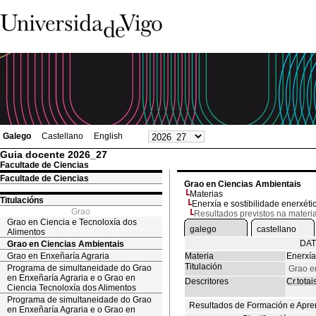
Galego
Castellano
English
Guia docente 2026_27
Facultade de Ciencias
Facultade de Ciencias
Grao en Ciencias Ambientais
Materias
Titulacións
Enerxía e sostibilidade enerxéti
Grao
Resultados previstos na materi
Grao en Ciencia e Tecnoloxía dos
galego
castellano
Alimentos
DAT
Grao en Ciencias Ambientais
Grao en Enxeñaría Agraria
Materia
Enerxía
Titulación
Programa de simultaneidade do Grao
Grao e
en Enxeñaría Agraria e o Grao en
Descritores
Cr.totai
Ciencia Tecnoloxía dos Alimentos
Programa de simultaneidade do Grao
Resultados de Formación e Apre
en Enxeñaría Agraria e o Grao en